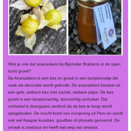
Wist je ook dat ananaskers bij Bijzonder Brabants in de open
lucht groeit?
De Ananaskers is een bes en groeit in een lampionnetje die
vaak als decoratie wordt gebruikt. De ananaskers bestaat uit
een gele, eetbare bes met zachte, eetbare pitjes. De bes
groeit in een lampionachtig, doorzichtig omhulsel. Dat
omhulsel is doorgaans verdord als de bes te koop wordt
aangeboden. De vrucht komt van oorsprong uit Peru en wordt
ook wel Kaapse kruisbes, goudbes of physalis genoemd. De
smaak is zoetzuur en heeft wat weg van ananas.