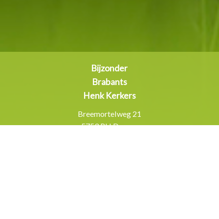
Bijzonder
Brabants
Henk Kerkers
Breemortelweg 21
5753 RH Deurne
Inschrijven
nieuwsbrief