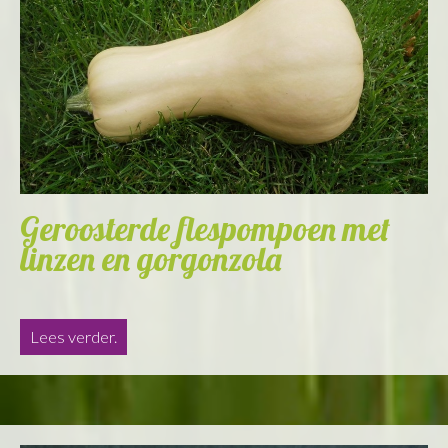
Geroosterde flespompoen met
linzen en gorgonzola
Lees verder.