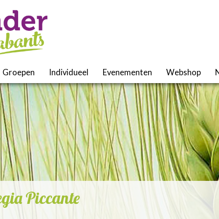
Groepen
Individueel
Evenementen
Webshop
egia Piccante