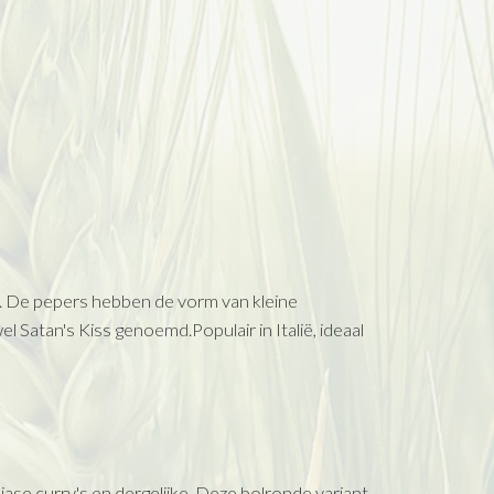
. De pepers hebben de vorm van kleine
 Satan's Kiss genoemd.Populair in Italië, ideaal
ase curry's en dergelijke. Deze bolronde variant