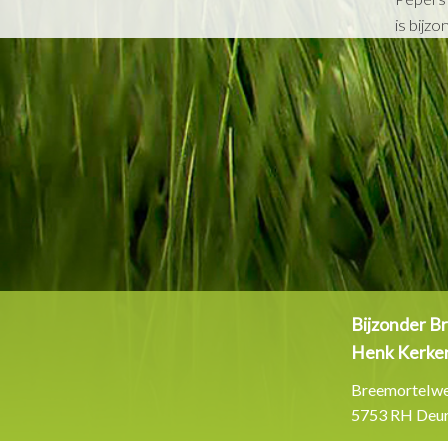
is bijzo
Bijzonder B
Henk Kerke
Breemortelw
5753 RH Deu