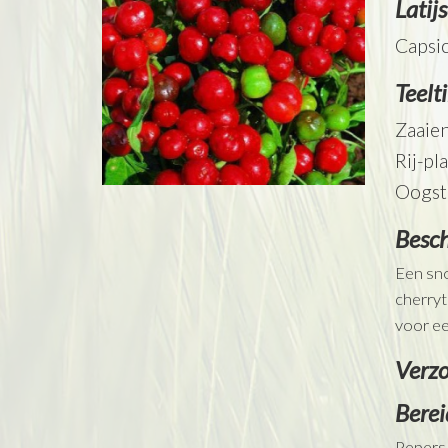
Latij
Capsi
Teelt
Zaaien
Rij-pl
Oogst
Besch
Een sno
cherryt
voor ee
Verzo
Berei
Pepers 