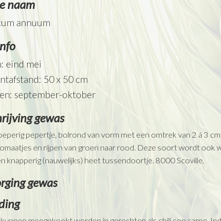
se naam
cum annuum
info
: eind mei
antafstand: 50 x 50 cm
en: september-oktober
rijving gewas
eperig pepertje, bolrond van vorm met een omtrek van 2 á 3 cm
omaatjes en rijpen van groen naar rood. Deze soort wordt ook wel
n knapperig (nauwelijks) heet tussendoortje. 8000 Scoville.
rging gewas
ding
kunnen meegekookt worden in gerechten als chili con carne, Indi