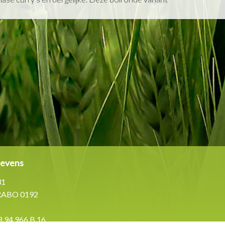
gevens
31
RABO 0192
.94.966.B.16