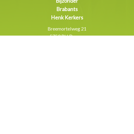
Bijzonder
Brabants
Henk Kerkers
Breemortelweg 21
5753 RH Deurne
Inschrijven
nieuwsbrief
Contactgegevens
06-461 156 13
info@bijzonderbrabants.nl
Overige gegevens