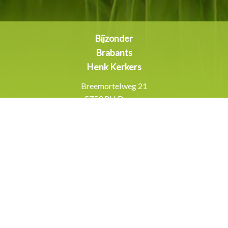
Bijzonder
Brabants
Henk Kerkers
Breemortelweg 21
5753 RH Deurne
Inschrijven
nieuwsbrief
Contactgegevens
06-461 156 13