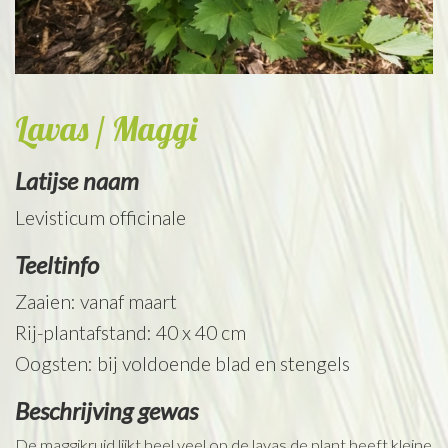
Lavas / Maggi
Latijse naam
Levisticum officinale
Teeltinfo
Zaaien: vanaf maart
Rij-plantafstand: 40 x 40 cm
Oogsten: bij voldoende blad en stengels
Beschrijving gewas
De maggikruid lijkt heel veel op de lavas de plant heeft kleine