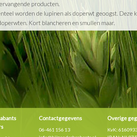
vervangende producten.
teel worden de lupinen als doperwt geoogst. Deze 
doperwten. Kort blancheren en smullen maar.
rabants
Contactgegevens
Overige ge
rs
06-461 156 13
KvK: 616093