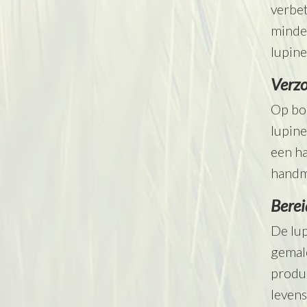
verbet
minder
lupine
Verzo
Op boe
lupine
een ha
handm
Berei
De lu
gemal
produ
levens