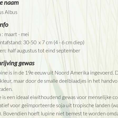
se naam
us Albus
info
 : maart - mei
antafstand: 30-50 x 7 cm (4 - 6 cm diep)
n: half augustus tot eind september
rijving gewas
ine is in de 19e eeuw uit Noord Amerika ingevoerd. D
leur, maar door de smalle deelblaadjes in het handvo
zaden
.
 is een ideaal eiwithoudend gewas voor menselijke co
atief voor geïmporteerde soja uit tropische landen 
. Bovendien hoeft lupine niet bemest te worden omdat 