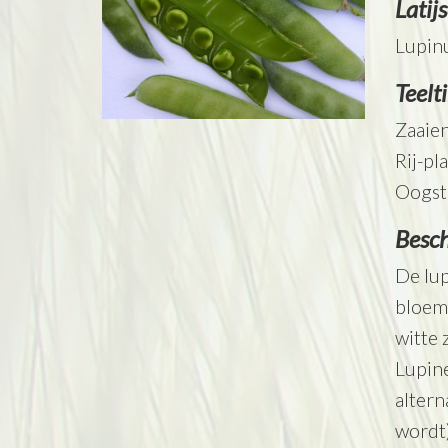
Latij
Lupin
Teelt
Zaaien
Rij-pl
Oogste
Besch
De lup
bloemk
witte 
Lupine
altern
wordt)