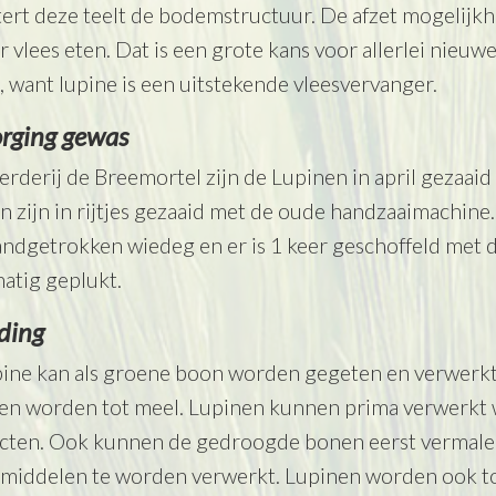
ert deze teelt de bodemstructuur. De afzet mogelijk
 vlees eten. Dat is een grote kans voor allerlei nieuw
, want lupine is een uitstekende vleesvervanger.
rging gewas
rderij de Breemortel zijn de Lupinen in april gezaai
n zijn in rijtjes gezaaid met de oude handzaaimachine
ndgetrokken wiedeg en er is 1 keer geschoffeld met de 
atig geplukt.
ding
pine kan als groene boon worden gegeten en verwerk
en worden tot meel. Lupinen kunnen prima verwerkt w
cten. Ook kunnen de gedroogde bonen eerst vermale
middelen te worden verwerkt. Lupinen worden ook to