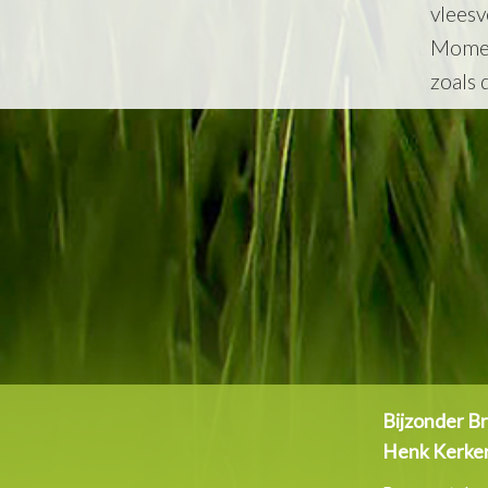
vlees
Momen
zoals 
Bijzonder B
Henk Kerke