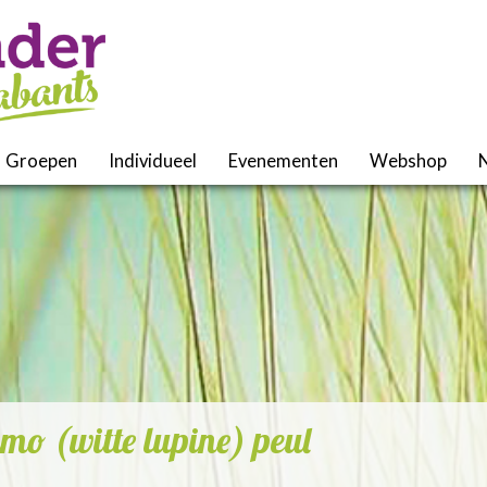
Groepen
Individueel
Evenementen
Webshop
mo (witte lupine) peul