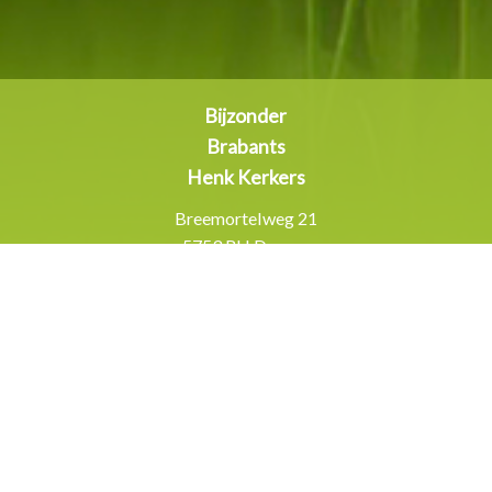
Bijzonder
Brabants
Henk Kerkers
Breemortelweg 21
5753 RH Deurne
Inschrijven
nieuwsbrief
Contactgegevens