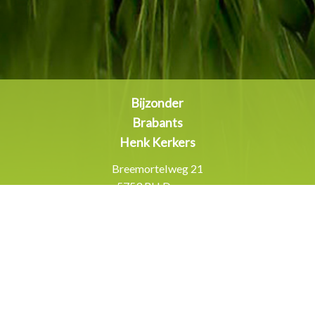
Bijzonder
Brabants
Henk Kerkers
Breemortelweg 21
5753 RH Deurne
Inschrijven
nieuwsbrief